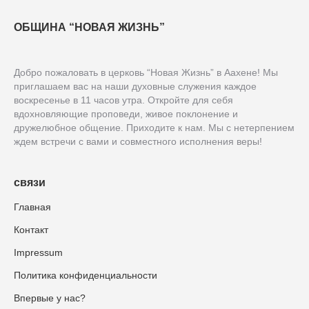
ОБЩИНА “НОВАЯ ЖИЗНЬ”
Добро пожаловать в церковь “Новая Жизнь” в Аахене! Мы
приглашаем вас на наши духовные служения каждое
воскресенье в 11 часов утра. Откройте для себя
вдохновляющие проповеди, живое поклонение и
дружелюбное общение. Приходите к нам. Мы с нетерпением
ждем встречи с вами и совместного исполнения веры!
связи
Главная
Контакт
Impressum
Политика конфиденциальности
Впервые у нас?